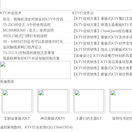
KTV外设技术
KTV行业常识
【
KTV促销方案
】
量贩式KTV魔幻主
前沿、视翰机顶盒对接金回KTV中控器
TS-ZK580音王-A中控使用说明
【
KTV促销方案
】
啤酒主题量贩KTV
MC600和K800（音王）使用说明
【
KTV促销方案
】
ChinaQueen组合邂
JHDL15欧式门牌灯布线说明
【
KTV经营销售
】
量贩式KTV支持多
JH－S600S灯控是否可以直接接JH灯光
【
KTV促销方案
】
量贩式KTV好声音
金回触摸屏网口线序定义
【
KTV经营销售
】
指尖上的量贩式KT
TS-512-A1控制器的接线注意事项
【
装修设计
】
KTV内设餐厅特别的鸟
视易联网智控KTV外设智能控制方案
【
KTV经营销售
】
KTV新店筹备转型量
【
KTV经营销售
】
量贩式KTV推出免
【
KTV经营销售
】
量贩式KTV留住熟
装修图库
宝丽金量贩式KT
神话量贩式KTV
土豪们的主题KT
留得住哥的
诚招家电数码、KTV行业友情(QQ:1564433054)